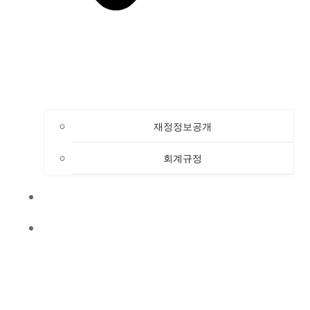
재정정보공개
회계규정
사진첩
자료실